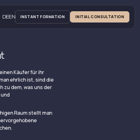
DE
EN
INSTANT FORMATION
INITIAL CONSULTATION
t
inen Käufer für ihr
n ehrlich ist, sind die
ch zu dem, was uns der
 und
chigen Raum stellt man
r hervorgehobene
chen.