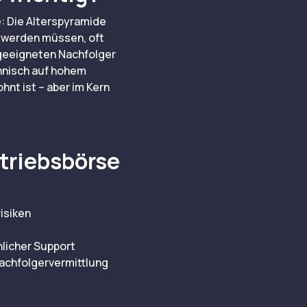
: Die Alterspyramide
 werden müssen, oft
 geeigneten Nachfolger
chnisch auf hohem
nt ist – aber im Kern
etriebsbörse
isiken
licher Support
achfolgervermittlung