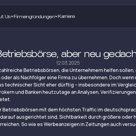
Karriere
ut Us
Firmengründungen
Betriebsbörse, aber neu gedach
12.03.2025
zahlreiche Betriebsbörsen, die Unternehmern helfen sollen, e
oder als Nachfolger eine Firma zu übernehmen. Doch wenn ma
s technischer Sicht eher dürftig – insbesondere im Verglei
rokern und Banken heutzutage an Analysen, Verifizierungen
etet.
r Betriebsbörsen mit dem höchsten Traffic im deutschspra
r darauf ausgerichtet sind, Sichtbarkeit durch größere ode
reichen. So wie es Werbeanzeigen in Zeitungen auch versu