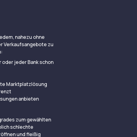
h jedem, nahezu ohne
der Verkaufsangebote zu
n:
r oder jeder Bank schon
chte Marktplatzlösung
renzt
Lösungen anbieten
Upgrades zum gewählten
blich schlechte
öffnen und fleißig