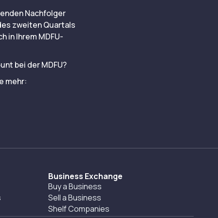
ssenden Nachfolger
 des zweiten Quartals
ch in Ihrem MDFU-
ount bei der MDFU?
ie mehr:
Business Exchange
Buy a Business
s
Sell a Business
Shelf Companies