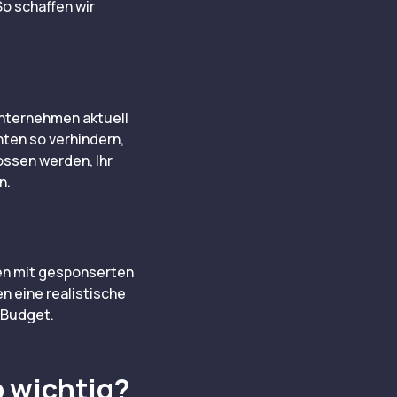
o schaffen wir
Unternehmen aktuell
hten so verhindern,
ossen werden, Ihr
n.
en mit gesponserten
en eine realistische
 Budget.
o wichtig?