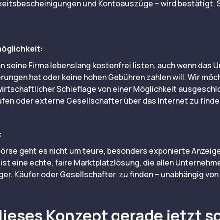
keitsbescheinigungen und Kontoauszüge – wird bestätigt. S
.
öglichkeit:
 seine Firma lebenslang kostenfrei listen, auch wenn das 
erungen hat oder keine hohen Gebühren zahlen will. Wir möc
wirtschaftlicher Schieflage von einer Möglichkeit ausgeschl
en oder externe Gesellschafter über das Internet zu finde
:
örse geht es nicht um teure, besonders exponierte Anzeig
 ist eine echte, faire Marktplatzlösung, die allen Unternehm
ger, Käufer oder Gesellschafter zu finden – unabhängig von
ieses Konzept gerade jetzt s