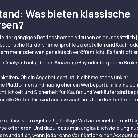
tand: Was bieten klassische
rsen?
Viele der gängigen Betriebsbörsen erlauben es grundsätzlic
satorische Hürden, Firmenprofile zu erstellen und Kauf- o
nn mehr oder weniger einfach veröffentlicht. Es fehlt oft a
e Analysetools, die bei Amazon, eBay oder bei jedem Broke
hkeiten: Ob ein Angebot echt ist, bleibt meistens unklar
Die Plattformen sind häufig eher ein Werbeportal als eine e
htlichkeit und Sicherheit für Käufer und Verkäufer sind beg
ür alle Seiten fair sind und die auch nützliche kostenfreie 
dazu, dass sich regelmäßig fleißige Verkäufer melden und 
se offerieren. Und dazu, dass man unglaublich viele unglau
verwunderlich, wenn jeder ohne Verifikation einen Account er