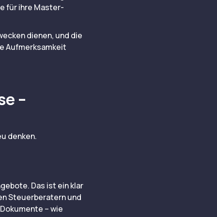
 für ihre Master-
wecken dienen, und die
ige Aufmerksamkeit
se –
eu denken.
ebote. Das ist ein klar
hen Steuerberatern und
r Dokumente – wie