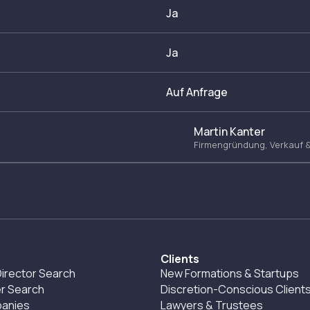
Ja
Ja
Auf Anfrage
Martin Kanter
Firmengründung, Verkauf 
Clients
irector Search
New Formations & Startups
r Search
Discretion-Conscious Client
panies
Lawyers & Trustees