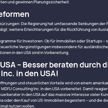
sten und gewinnen Planungssicherheit.
eformen
kürzungen: Die Regierung hat umfassende Senkungen der 
igt; weitere Erleichterungen für die Rückführung von Ausl
gramme für Investoren: Ob für Immobilien oder Startups – s
teuerliche Vergünstigungen insbesondere für ausländisch
ionen in den USA sind in Vorbereitung.
USA – Besser beraten durch 
Inc. in den USA!
ffnungen und steuerlichen Vorteile wird von einem amerik
MDFU Consulting Inc. in den USA vorbereitet. Damit reagier
erberater in den USA auf das massive Interesse vieler Kunde
a oder den Kauf von US-Immobilien begeistern – und die di
timal nutzen wollen.