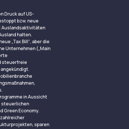
en Druck auf US-
estoppt bzw. neue
t Auslandsaktivitäten
Ausland halten.
e „Tax Bill“, aber die
sche Unternehmen („Main
erte
 steuerfreie
 angekündigt.
obilienbranche
erungsmaßnahmen,
s.
Programme in Aussicht
u steuerlichen
und Green Economy.
zahlreicher
ukturprojekten, sparen