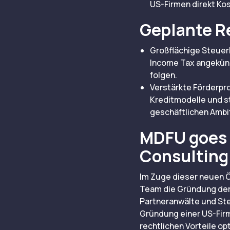
US-Firmen direkt Ko
Geplante R
Großflächige Steuer
Income Tax angekünd
folgen.
Verstärkte Förderpro
Kreditmodelle und s
geschäftlichen Ambit
MDFU goes 
Consulting 
Im Zuge dieser neuen Ö
Team die Gründung der 
Partneranwälte und Steu
Gründung einer US-Firm
rechtlichen Vorteile op