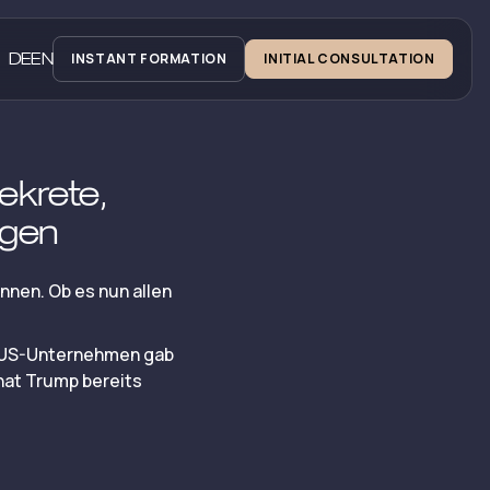
DE
EN
INSTANT FORMATION
INITIAL CONSULTATION
ekrete,
ngen
nnen. Ob es nun allen
für US-Unternehmen gab
hat Trump bereits