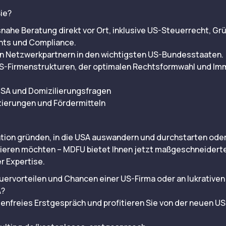
ie?
nahe Beratung direkt vor Ort, inklusive US-Steuerrecht, Gr
nts und Compliance.
n Netzwerkpartnern in den wichtigsten US-Bundesstaaten.
S-Firmenstrukturen, der optimalen Rechtsformwahl und Imm
ISA und Domizilierungsfragen
ierungen und Fördermitteln
tion gründen, in die USA auswandern und durchstarten oder
tieren möchten – MDFU bietet Ihnen jetzt maßgeschneidert
er Expertise.
euervorteilen und Chancen einer US-Firma oder an lukrativen
A?
stenfreies Erstgespräch und profitieren Sie von der neuen