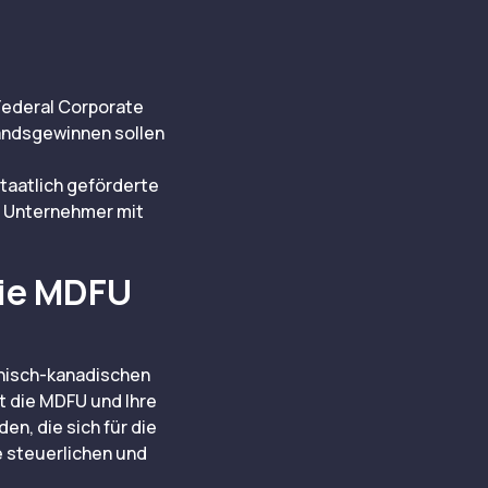
Federal Corporate
andsgewinnen sollen
taatlich geförderte
e Unternehmer mit
die MDFU
anisch-kanadischen
t die MDFU und Ihre
n, die sich für die
e steuerlichen und