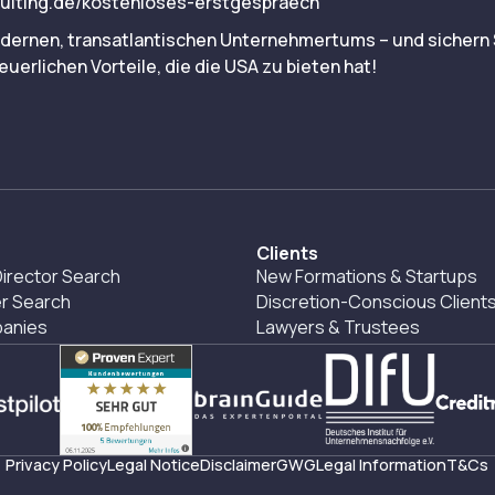
ulting.de/kostenloses-erstgespraech
dernen, transatlantischen Unternehmertums – und sichern S
euerlichen Vorteile, die die USA zu bieten hat!
Clients
irector Search
New Formations & Startups
r Search
Discretion-Conscious Client
panies
Lawyers & Trustees
Privacy Policy
Legal Notice
Disclaimer
GWG
Legal Information
T&Cs