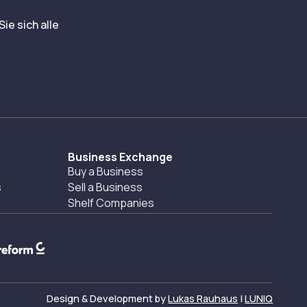
ie sich alle
Business Exchange
Buy a Business
s
Sell a Business
Shelf Companies
Design & Development by
Lukas Rauhaus
|
LUNIQ