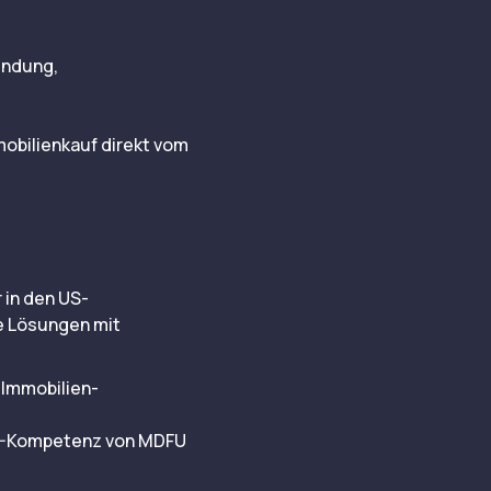
ündung,
obilienkauf direkt vom
 in den US-
e Lösungen mit
 Immobilien-
 US-Kompetenz von MDFU