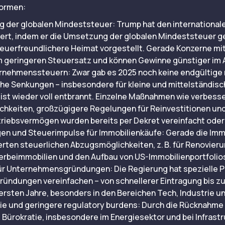
formen:
g der globalen Mindeststeuer: Trump hat den international
rt, indem er die Umsetzung der globalen Mindeststeuer g
 steuerfreundlichere Heimat vorgestellt. Gerade Konzerne mi
em geringeren Steuersatz und können Gewinne günstiger im 
nehmenssteuern: Zwar gab es 2025 noch keine endgültige neu
che Senkungen – insbesondere für kleine und mittelständi
– ist wieder voll entbrannt. Einzelne Maßnahmen wie verbess
hkeiten, großzügigere Regelungen für Reinvestitionen und
riebsvermögen wurden bereits per Dekret vereinfacht oder
n und Steuerimpulse für Immobilienkäufe: Gerade die Imm
iterten steuerlichen Abzugsmöglichkeiten, z. B. für Renovi
werbeimmobilien und den Aufbau von US-Immobilienportfolio
für Unternehmensgründungen: Die Regierung hat spezielle 
gründungen vereinfachen – von schnellerer Eintragung bis z
 ersten Jahre, besonders in den Bereichen Tech, Industrie 
rie und geringere regulatory burdens: Durch die Rücknahme 
Bürokratie, insbesondere im Energiesektor und bei Infrastr