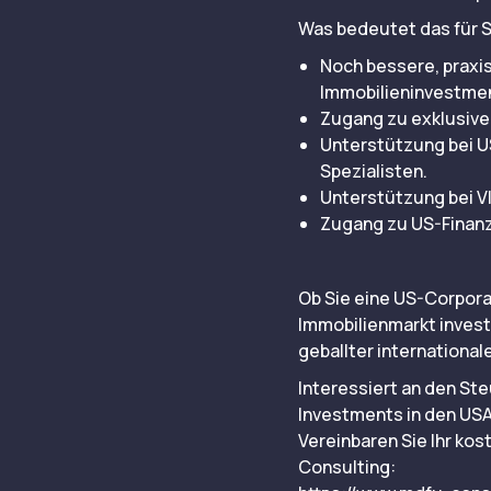
Was bedeutet das für S
Noch bessere, praxis
Immobilieninvestme
Zugang zu exklusive
Unterstützung bei U
Spezialisten.
Unterstützung bei V
Zugang zu US-Finanz
Ob Sie eine US-Corpora
Immobilienmarkt inves
geballter international
Interessiert an den St
Investments in den US
Vereinbaren Sie Ihr ko
Consulting: